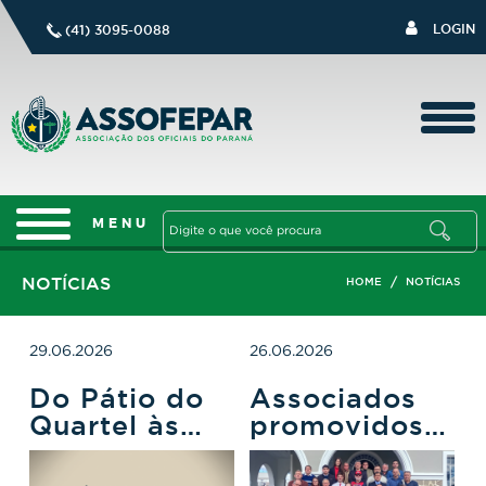
LOGIN
(41) 3095-0088
NOTÍCIAS
/
HOME
NOTÍCIAS
29.06.2026
26.06.2026
Do Pátio do
Associados
Quartel às
promovidos a
Arquibancadas:
Tenente-
A Ligação
Coronel