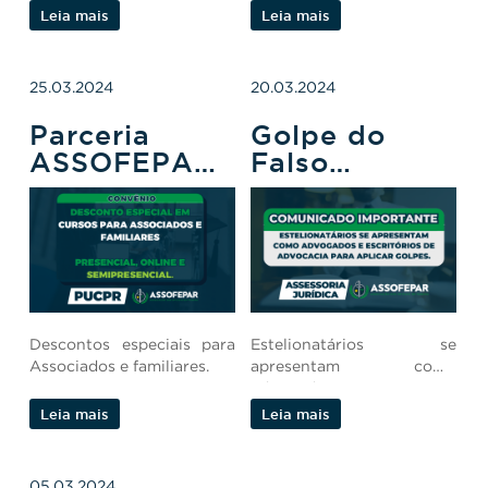
Leia mais
Leia mais
25.03.2024
20.03.2024
Parceria
Golpe do
ASSOFEPAR
Falso
E PUCPR
Advogado
Descontos especiais para
Estelionatários se
Associados e familiares.
apresentam como
advogados.
Leia mais
Leia mais
05.03.2024