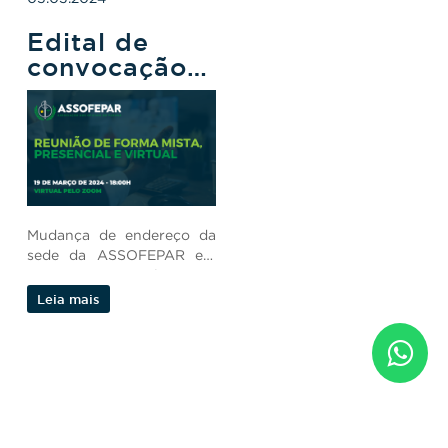
Edital de
convocação
para reunião
do conselho
deliberativo
Mudança de endereço da
sede da ASSOFEPAR em
seu estatuto social.
Leia mais