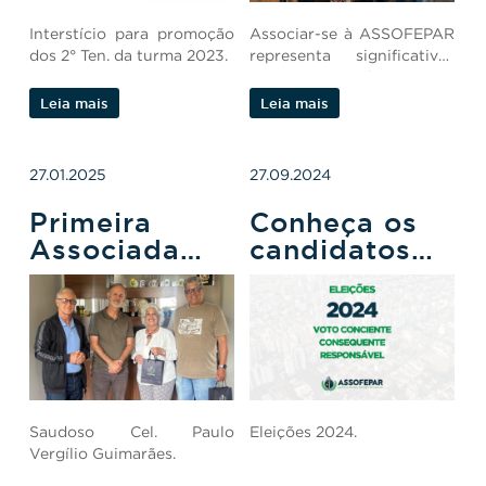
Interstício para promoção
Associar-se à ASSOFEPAR
dos 2° Ten. da turma 2023.
representa significativas
vantagens a todos
Leia mais
Leia mais
27.01.2025
27.09.2024
Primeira
Conheça os
Associada
candidatos
Pensionista
PM e BM nas
da Assofepar
eleições
municipais
Saudoso Cel. Paulo
Eleições 2024.
Vergílio Guimarães.