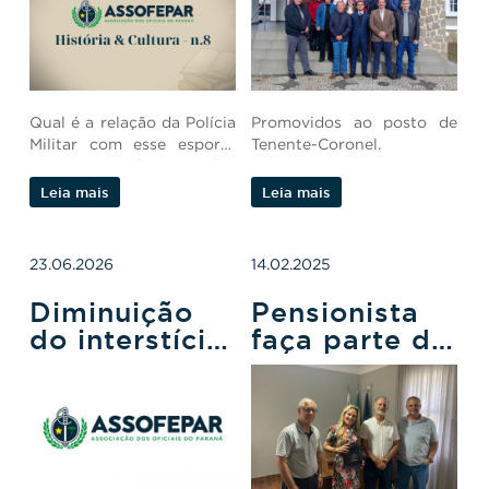
Histórica
entre a PMPR
e o Futebol
Qual é a relação da Polícia
Promovidos ao posto de
Militar com esse esporte
Tenente-Coronel.
tão amado pelos
brasileiros?
Leia mais
Leia mais
23.06.2026
14.02.2025
Diminuição
Pensionista
do interstício
faça parte da
para os
Assofepar
Tenentes
turma 2023