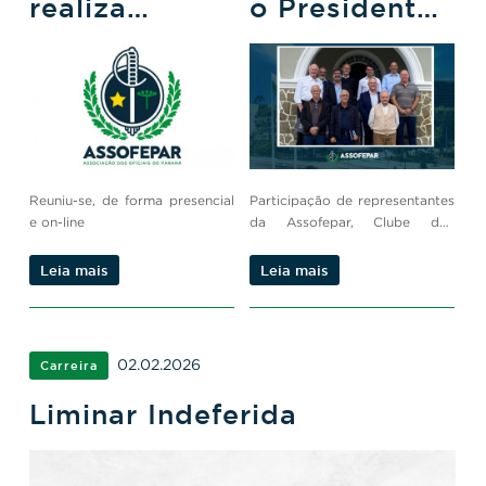
realiza
o Presidente
reunião com
da
entidades
Assembleia
Estaduais
Legislativa
para tratar de
eleições e
proposta
legislativa
Reuniu-se, de forma presencial
Participação de representantes
e on-line
da Assofepar, Clube dos
Oficiais e AMAI.
Leia mais
Leia mais
02.02.2026
Carreira
Liminar Indeferida