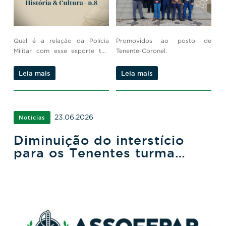
entre a PMPR
e o Futebol
Qual é a relação da Polícia
Promovidos ao posto de
Militar com esse esporte tão
Tenente-Coronel.
amado pelos brasileiros?
Leia mais
Leia mais
23.06.2026
Notícias
Diminuição do interstício
para os Tenentes turma
2023