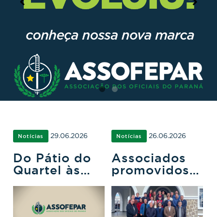
29.06.2026
26.06.2026
Notícias
Notícias
Do Pátio do
Associados
Quartel às
promovidos a
Arquibancadas:
Tenente-
A Ligação
Coronel
Histórica