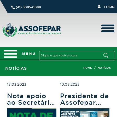
LOGIN
(41) 3095-0088
NOTÍCIAS
/
HOME
NOTÍCIAS
13.03.2023
10.03.2023
Nota apoio
Presidente da
ao Secretário
Assofepar
de Estado da
reúne-se com
Segurança
Oficiais na