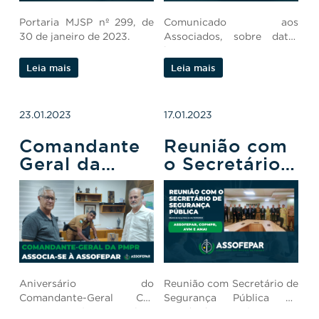
Portaria MJSP nº 299, de
Comunicado aos
30 de janeiro de 2023.
Associados, sobre data-
base.
Leia mais
Leia mais
23.01.2023
17.01.2023
Comandante
Reunião com
Geral da
o Secretário
PMPR
de Segurança
Associa-se à
Pública
Assofepar
Aniversário do
Reunião com Secretário de
Comandante-Geral Cel.
Segurança Pública do
QOPM Sérgio Almir
Estado do Paraná.