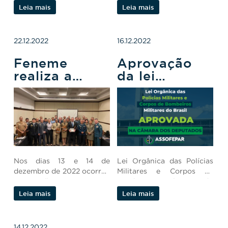
Teixeira.
Leia mais
Leia mais
22.12.2022
16.12.2022
Feneme
Aprovação
realiza a
da lei
primeira
orgânica das
edição do
Polícias
fórum
Militares e
nacional de
Corpos de
lavratura do
Bombeiros
tco pela
Militares
Nos dias 13 e 14 de
Lei Orgânica das Polícias
Polícia Militar
dezembro de 2022 ocorreu
Militares e Corpos de
em Brasília-DF a primeira
Bombeiros Militares do
edição do Fórum Nacional
Brasil.
Leia mais
Leia mais
de Lavratura do Termo
Circunstanciado de
Ocorrência pela Polícia
14.12.2022