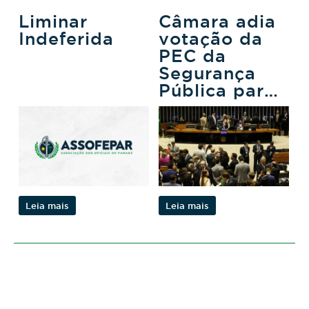
Liminar
Câmara adia
Indeferida
votação da
PEC da
Segurança
Pública para
ano que vem
Leia mais
Leia mais