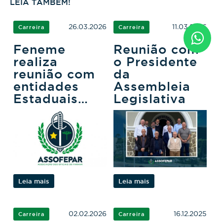
LEIA TAMBÉM!
26.03.2026
11.03.2026
Carreira
Carreira
Feneme
Reunião com
realiza
o Presidente
reunião com
da
entidades
Assembleia
Estaduais
Legislativa
para tratar de
eleições e
proposta
legislativa
Leia mais
Leia mais
02.02.2026
16.12.2025
Carreira
Carreira